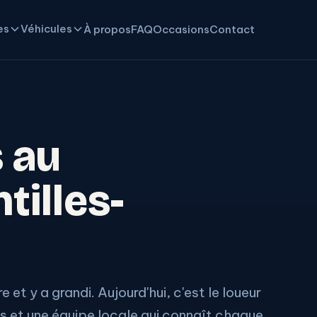
es
Véhicules
À propos
FAQ
Occasions
Contact
s au
tilles-
 et y a grandi. Aujourd'hui, c'est le loueur
es et une équipe locale qui connaît chaque