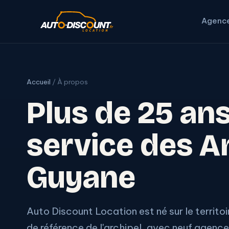
Agenc
Accueil
/ À propos
Plus de 25 an
service des An
Guyane
Auto Discount Location est né sur le territoire
de référence de l'archipel, avec neuf agenc